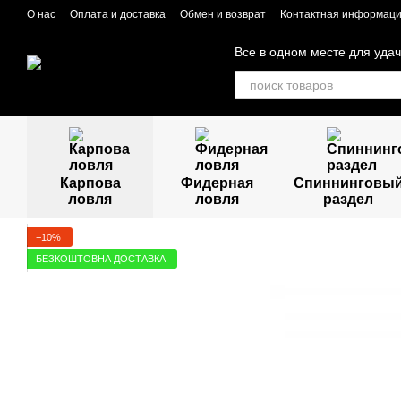
Перейти к основному контенту
О нас
Оплата и доставка
Обмен и возврат
Контактная информац
Все в одном месте для уда
Карпова
Фидерная
Спиннинговы
ловля
ловля
раздел
−10%
БЕЗКОШТОВНА ДОСТАВКА