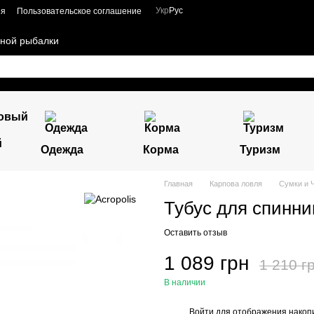
Укр
Рус
ия
Пользовательское соглашение
чной рыбалки
й
Одежда
Корма
Туризм
Главная
Карпова ловля
Сумки и 
Тубус для спиннин
Оставить отзыв
1 089 грн
1 210 г
В наличии
Войти
для отображения накопи
%