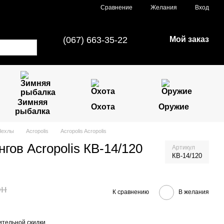
Сравнение
Желания
Вход
(067) 663-35-22
Мой заказ
Зимняя
Охота
Оружие
рыбалка
Чехлы
Acropolis
Acropolis Acropolis
гов Acropolis КВ-14/120
Артикул
КВ-14/120
рн
К сравнению
В желания
тельной скидки