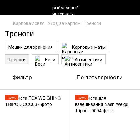
Карпова ловля
Уход за карпом
Треноги
Треноги
Мешки для хранения
Карповые маты
Треноги
Веси
Антисептики
Фильтр
По популярности
−20%
−20%