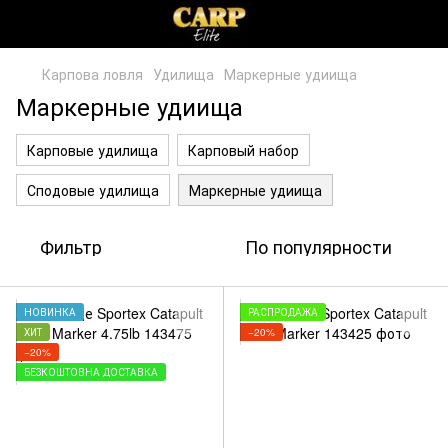
Карпова ловля
Удилища
Маркерные удиища
Маркерные удиища
Карповые удилища
Карповый набор
Сподовые удилища
Маркерные удиища
Фильтр
По популярности
НОВИНКА
РАСПРОДАЖА
ХИТ
−20%
−20%
БЕЗКОШТОВНА ДОСТАВКА