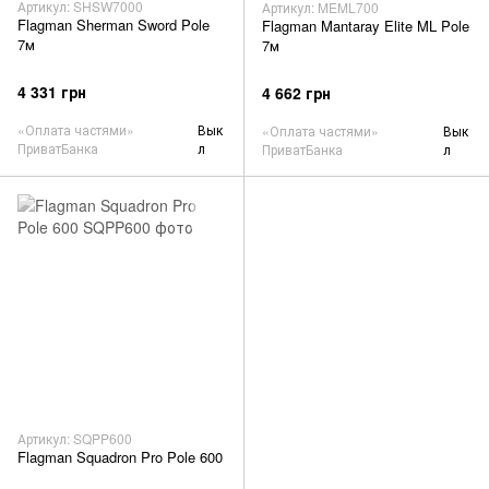
Артикул: SHSW7000
Артикул: MEML700
Flagman Sherman Sword Pole
Flagman Mantaray Elite ML Pole
7м
7м
4 331 грн
4 662 грн
«Оплата частями»
Вык
«Оплата частями»
Вык
ПриватБанка
л
ПриватБанка
л
Артикул: SQPP600
Flagman Squadron Pro Pole 600