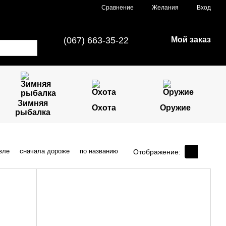
Сравнение
Желания
Вход
(067) 663-35-22
Мой заказ
Зимняя
Охота
Оружие
рыбалка
вле
сначала дороже
по названию
Отображение: