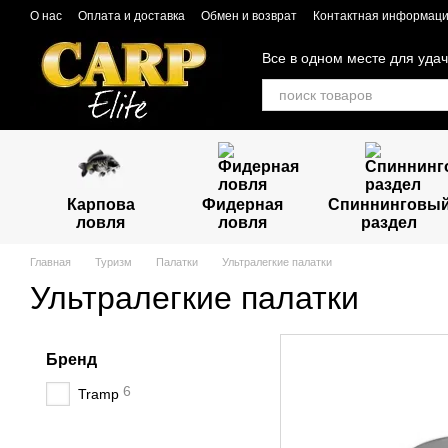
Перейти к основному контенту
О нас
Оплата и доставка
Обмен и возврат
Контактная информац
Все в одном месте для уда
Карпова
Фидерная
Спиннинговы
ловля
ловля
раздел
Главная
Туризм
Палатки
Ультралегкие палатки
Ультралегкие палатки
Бренд
6
Tramp