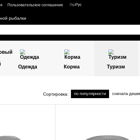
Укр
Рус
ия
Пользовательское соглашение
чной рыбалки
й
Одежда
Корма
Туризм
по популярности
сначала деше
Сортировка: