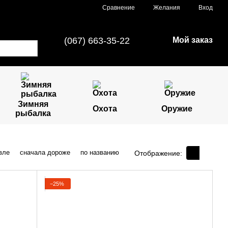
Сравнение
Желания
Вход
(067) 663-35-22
Мой заказ
Зимняя
Охота
Оружие
рыбалка
вле
сначала дороже
по названию
Отображение:
−25%