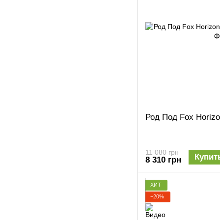
Род Под Fox Horizo
11 080 грн
Купит
8 310 грн
ХИТ
−20%