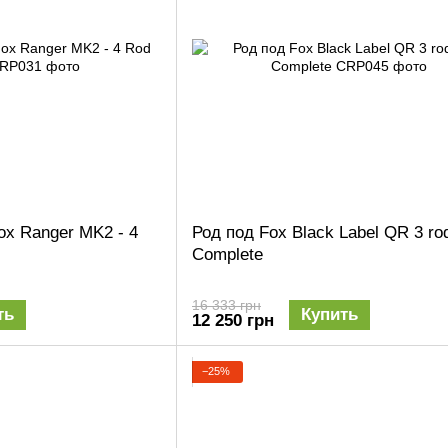
ox Ranger MK2 - 4
Род под Fox Black Label QR 3 ro
Complete
16 333 грн
ть
Купить
12 250 грн
−25%