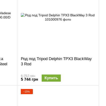
ca
Род под Tripod Delphin TPX3 BlackWay
Steel
3 Rod
6 757 грн
Купить
5 744 грн
−15%