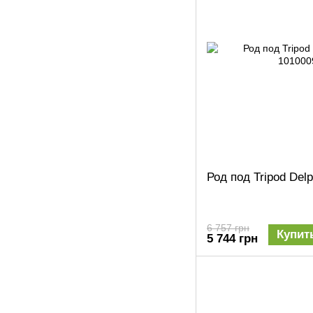
Род под Tripod Delp
6 757 грн
Купит
5 744 грн