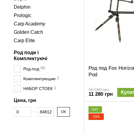
Delphin
Prologic
Carp Academy
Golden Catch
Carp Elite
Род поди і
Комплектуючі
Род под Fox Horiz
96
Род-под
Pod
2
Комплектующие
1
НАБОР СТОЕК
15 040 грн
Купи
11 280 грн
Цена, грн
От Цена, грн
До Цена, грн
ХИТ
OK
−25%