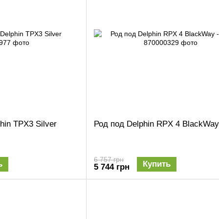
hin TPX3 Silver
Род под Delphin RPX 4 BlackWa
6 757 грн
ь
Купить
5 744 грн