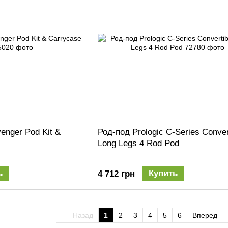
enger Pod Kit &
Род-под Prologic C-Series Conver
Long Legs 4 Rod Pod
ь
Купить
4 712 грн
Назад
1
2
3
4
5
6
Вперед