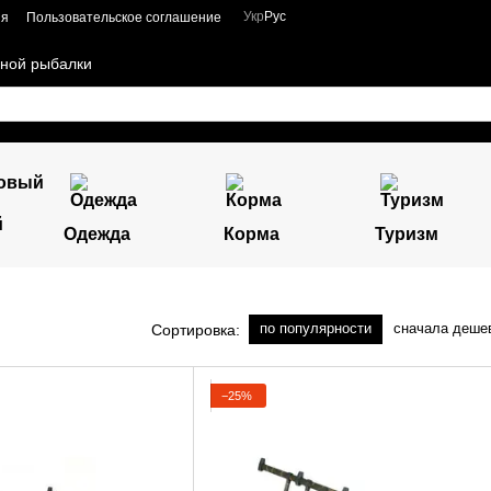
Укр
Рус
ия
Пользовательское соглашение
чной рыбалки
й
Одежда
Корма
Туризм
по популярности
сначала деше
Сортировка:
−25%