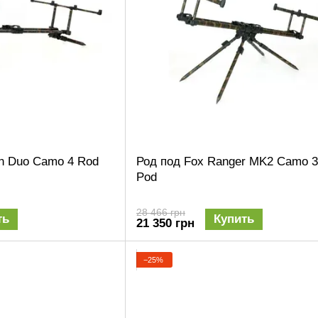
on Duo Camo 4 Rod
Род под Fox Ranger MK2 Camo 3
Pod
28 466 грн
ть
Купить
21 350 грн
−25%