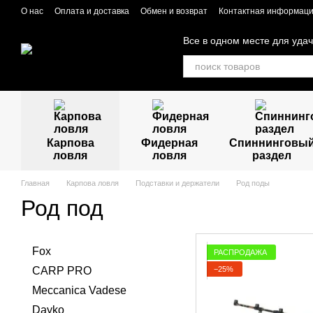
Перейти к основному контенту
О нас
Оплата и доставка
Обмен и возврат
Контактная информац
Все в одном месте для уда
Карпова
Фидерная
Спиннинговы
ловля
ловля
раздел
Главная
Карпова ловля
Подставки и держатели
Род поды
Род под
Fox
РАСПРОДАЖА
−25%
CARP PRO
Meccanica Vadese
Dayko