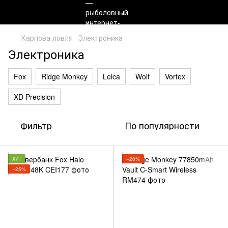
Карпова ловля
Электроника
Электроника
Fox
Ridge Monkey
Leica
Wolf
Vortex
XD Precision
Фильтр
По популярности
ХИТ
−20%
−25%