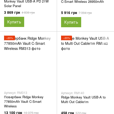
Monkey Vault USB-A PD 21W
C-Smart Wireless 26950mAh
Solar Panel
3 869 грн
5 916 грн
4 836 грн
7 394 грн
Купить
Купить
−20%
−20%
Артикул: RM313
Артикул: RM140
Повербанк Ridge Monkey
Ridge Monkey Vault USB-A to
77850mAh Vault C-Smart
Multi Out Cable1m
Wireless
13 100 грн
458 грн
16 375 грн
572 грн