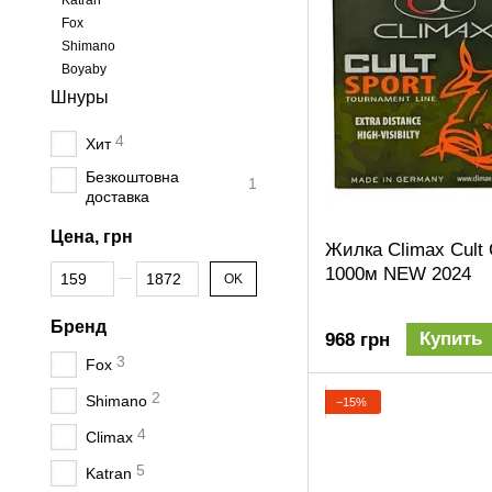
Katran
Fox
Shimano
Boyaby
Шнуры
4
Хит
Безкоштовна
1
доставка
Цена, грн
Жилка Climax Cult 
От Цена, грн
До Цена, грн
1000м NEW 2024
OK
Бренд
Купить
968 грн
3
Fox
2
Shimano
−15%
4
Climax
5
Katran