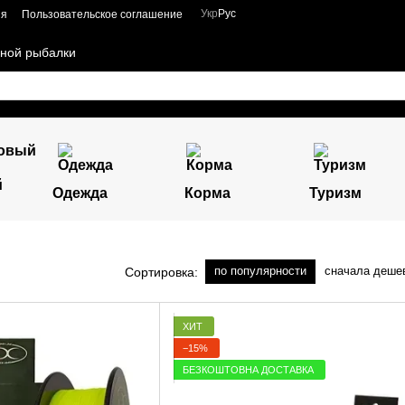
Укр
Рус
ия
Пользовательское соглашение
чной рыбалки
й
Одежда
Корма
Туризм
по популярности
сначала деше
Сортировка:
ХИТ
−15%
БЕЗКОШТОВНА ДОСТАВКА