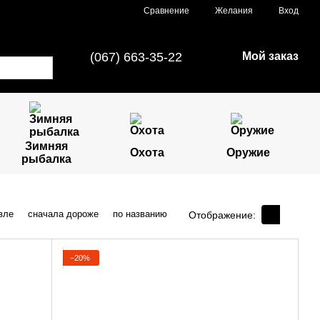
Сравнение
Желания
Вход
(067) 663-35-22
Мой заказ
Зимняя
Охота
Оружие
рыбалка
вле
сначала дороже
по названию
Отображение:
−20%