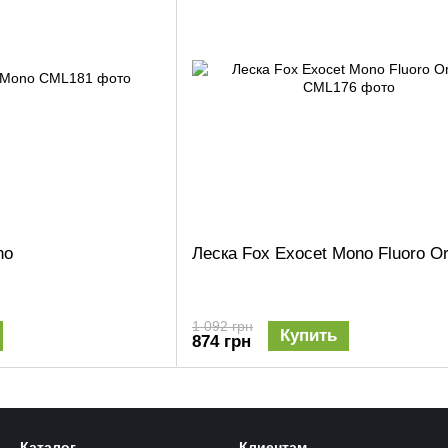
no
Леска Fox Exocet Mono Fluoro O
1 092 грн
Купить
874 грн
Каталог
Клиентам