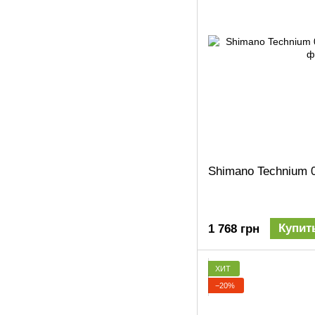
Shimano Technium
Купит
1 768 грн
ХИТ
−20%