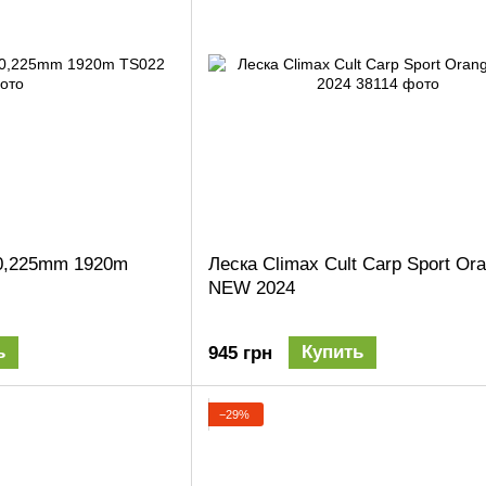
 0,225mm 1920m
Леска Climax Cult Carp Sport Or
NEW 2024
ь
Купить
945 грн
−29%