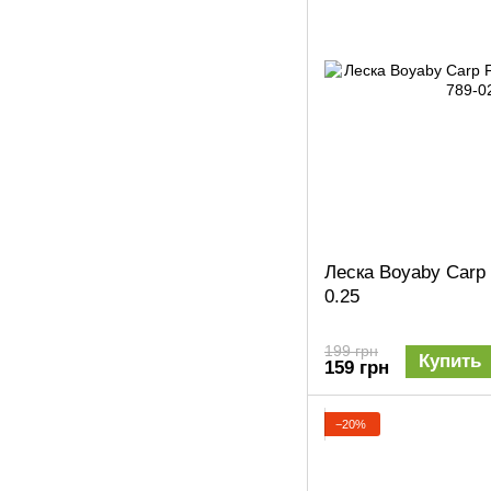
Леска Boyaby Carp
0.25
199 грн
Купить
159 грн
−20%