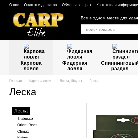
Перейти к основному контенту
О нас
Оплата и доставка
Обмен и возврат
Контактная информац
Все в одном месте для уда
Карпова
Фидерная
Спиннинговы
ловля
ловля
раздел
Главная
Карпова ловля
Леска, Шнуры
Леска
Леска
Леска
Trabucco
Orient Rods
Climax