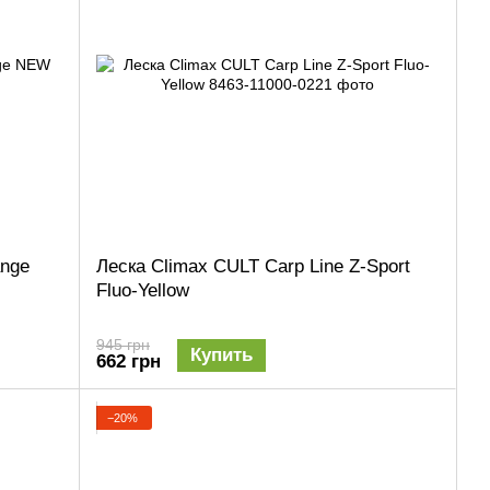
ange
Леска Climax CULT Carp Line Z-Sport
Fluo-Yellow
945 грн
Купить
662 грн
−20%