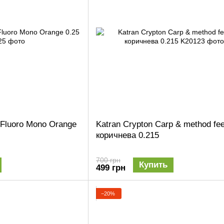
 Fluoro Mono Orange
Katran Crypton Carp & method fe
коричнева 0.215
700 грн
Купить
499 грн
−20%