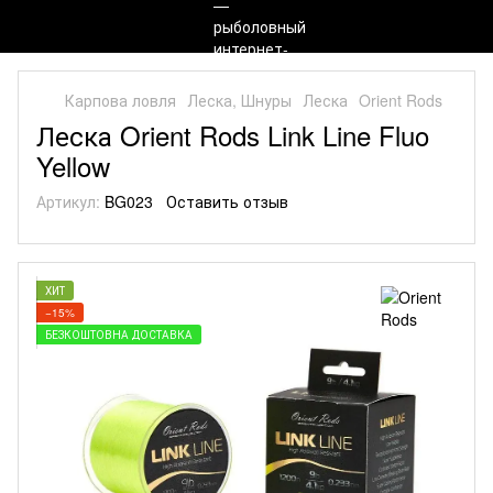
Карпова ловля
Леска, Шнуры
Леска
Orient Rods
Леска Orient Rods Link Line Fluo
Yellow
Артикул:
BG023
Оставить отзыв
ХИТ
−15%
БЕЗКОШТОВНА ДОСТАВКА