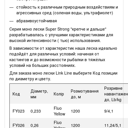
стойкость к различным природным воздействиям и
агрессивных сред (соленая воды, ультрафиолет)
абразивоустойчивая
Серия моно лески Super Strong "крепче и дальше"
разрабатывалась с улучшими характеристиками для
высокой интенсивности ( тью) использования.
В зависимости от характеристик наша леска идеально
подойдёт для различных условий: начиная от
кастингов и до возможности рыбалки в тяжёлых
условий на больших расстояниях.
Для заказа моно лески Link Line выберите Код позиции
по диаметру и цвету.
Розривне
Діаметр,
Розмотування
Код
Колір
навантажен
мм
до, м
до, Lb/kg
Fluo
FY023
0,233
1200
9/4,1
Yellow
Fluo
FY026
0,26
1200
11,24/5,1
Yellow