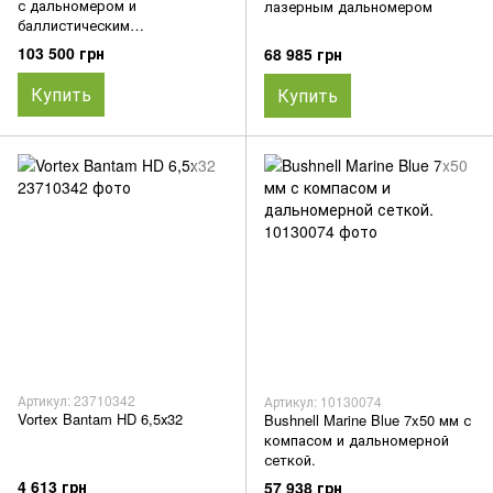
с дальномером и
лазерным дальномером
баллистическим
калькулятором
103 500 грн
68 985 грн
Купить
Купить
Артикул: 23710342
Артикул: 10130074
Vortex Bantam HD 6,5х32
Bushnell Marine Blue 7x50 мм с
компасом и дальномерной
сеткой.
4 613 грн
57 938 грн