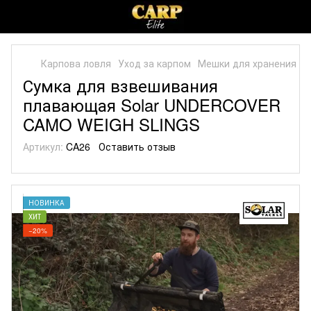
Карпова ловля
Уход за карпом
Мешки для хранения
М
Сумка для взвешивания
плавающая Solar UNDERCOVER
CAMO WEIGH SLINGS
Артикул:
CA26
Оставить отзыв
НОВИНКА
ХИТ
−20%