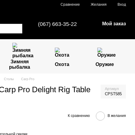
Сравнение
Желания
Вход
(067) 663-35-22
Мой заказ
Зимняя
Охота
Оружие
рыбалка
Столы
Carp Pro
rp Pro Delight Rig Table
Артикул
CPST585
К сравнению
В желания
тельной скидки