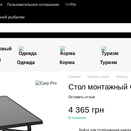
Укр
Рус
ия
Пользовательское соглашение
чной рыбалки
й
Одежда
Корма
Туризм
Главная
Карпова ловля
Мебель
Стол монтажный Ca
Оставить отзыв
4 365 грн
В наличии
Войти
для отображения накопи
%