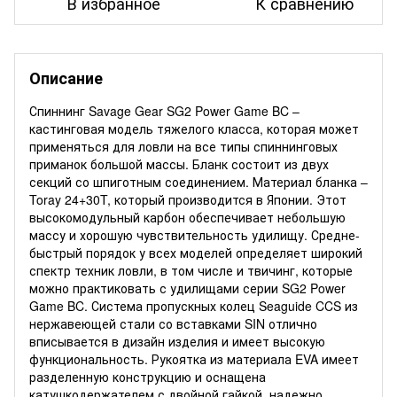
В избранное
К сравнению
Описание
Спиннинг Savage Gear SG2 Power Game BC –
кастинговая модель тяжелого класса, которая может
применяться для ловли на все типы спиннинговых
приманок большой массы. Бланк состоит из двух
секций со шпиготным соединением. Материал бланка –
Toray 24+30T, который производится в Японии. Этот
высокомодульный карбон обеспечивает небольшую
массу и хорошую чувствительность удилищу. Средне-
быстрый порядок у всех моделей определяет широкий
спектр техник ловли, в том числе и твичинг, которые
можно практиковать с удилищами серии SG2 Power
Game BC. Система пропускных колец Seaguide CCS из
нержавеющей стали со вставками SIN отлично
вписывается в дизайн изделия и имеет высокую
функциональность. Рукоятка из материала EVA имеет
разделенную конструкцию и оснащена
катушкодержателем с двойной гайкой, надежно