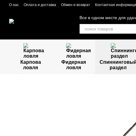
Перейти к основному контенту
О нас
Оплата и доставка
Обмен и возврат
Контактная информац
Все в одном месте для уда
Карпова
Фидерная
Спиннинговы
ловля
ловля
раздел