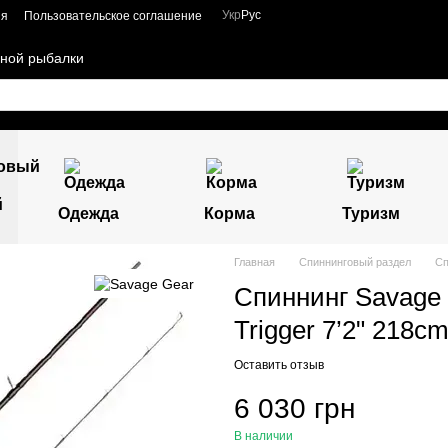
Укр
Рус
ия
Пользовательское соглашение
чной рыбалки
й
Одежда
Корма
Туризм
Главная
Спиннинговый раздел
Сп
Спиннинг Savage 
Trigger 7’2" 218cm
Оставить отзыв
6 030 грн
В наличии