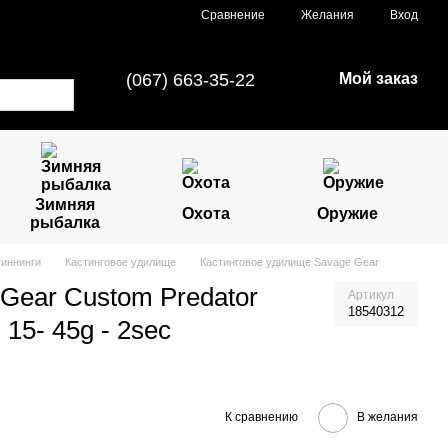
Сравнение
Желания
Вход
(067) 663-35-22
Мой заказ
Зимняя
Охота
Оружие
рыбалка
иннинги
Кастинговое удилище
Кастинговое удилище Savage Gear
Gear Custom Predator
Артикул
18540312
 15- 45g - 2sec
К сравнению
В желания