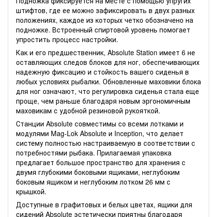
Подножка фиксируется на месте с помощью упругих
штифтов, где ее можно зафиксировать в двух разных
положениях, каждое из которых четко обозначено на
подножке. Встроенный спиртовой уровень помогает
упростить процесс настройки.
Как и его предшественник, Absolute Station имеет 6 не
оставляющих следов блоков для ног, обеспечивающих
надежную фиксацию и стойкость вашего сиденья в
любых условиях рыбалки. Обновленные маховики блока
для ног означают, что регулировка сиденья стала еще
проще, чем раньше благодаря новым эргономичным
маховикам с удобной резиновой рукояткой.
Станции Absolute совместимы со всеми лотками и
модулями Mag-Lok Absolute и Inception, что делает
систему полностью настраиваемую в соответствии с
потребностями рыбака. Прилагаемая упаковка
предлагает большое пространство для хранения с
двумя глубокими боковыми ящиками, неглубоким
боковым ящиком и неглубоким лотком 26 мм с
крышкой.
Доступные в графитовых и белых цветах, ящики для
сидений Absolute эстетически приятны благодаря