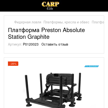
Фидерная ловля
Платформы, кресла и обвес
Платформ
Платформа Preston Absolute
Station Graphite
Артикул:
P0120023
Оставить отзыв
−20%