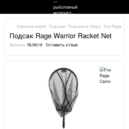
Карпова ловля
Подсаки
Подсаки в сборе
Fox Rage
Fo
Подсак Rage Warrior Racket Net
Артикул:
NLN019
Оставить отзыв