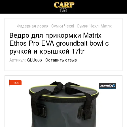
Фидерная ловля
Сумки Чехлі
Сумки Чехлі Matrix
Ведро для прикормки Matrix
Ethos Pro EVA groundbait bowl с
ручкой и крышкой 17ltr
Артикул:
GLU066
Оставить отзыв
−15%