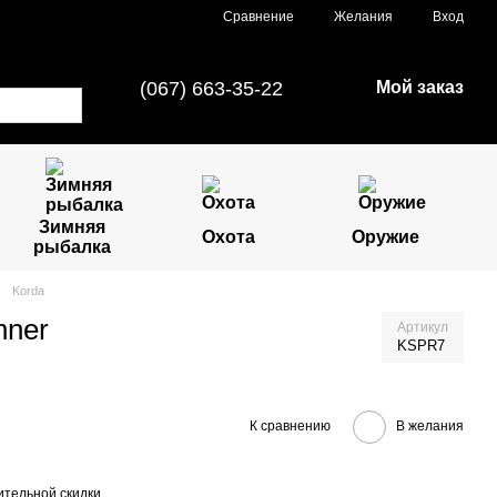
Сравнение
Желания
Вход
(067) 663-35-22
Мой заказ
Зимняя
Охота
Оружие
рыбалка
Korda
nner
Артикул
KSPR7
К сравнению
В желания
тельной скидки