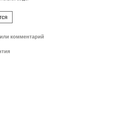
тся
или комментарий
нтия