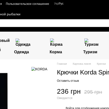
Укр
Рус
ия
Пользовательское соглашение
чной рыбалки
й
Одежда
Корма
Туризм
Главная
Карпова ловля
Крючки
Крючки Korda Spi
Оставить отзыв
236 грн
295 грн
Ожидается
Войти
для отображения накопи
%