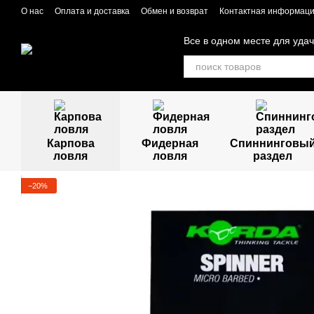
Перейти к основному контенту
О нас
Оплата и доставка
Обмен и возврат
Контактная информац
Все в одном месте для уда
Карпова
Фидерная
Спиннинговы
ловля
ловля
раздел
−20%