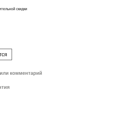
тельной скидки
тся
или комментарий
нтия