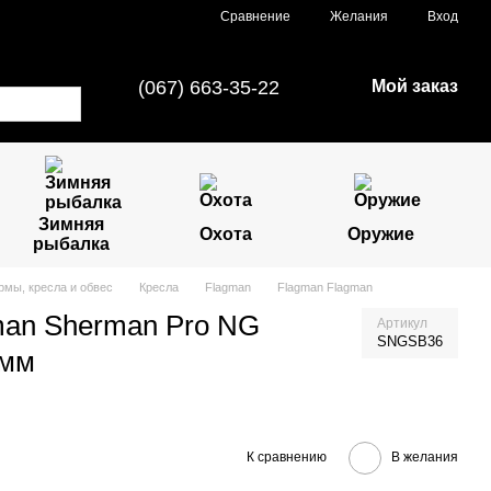
Сравнение
Желания
Вход
(067) 663-35-22
Мой заказ
Зимняя
Охота
Оружие
рыбалка
мы, кресла и обвес
Кресла
Flagman
Flagman Flagman
an Sherman Pro NG
Артикул
SNGSB36
6мм
К сравнению
В желания