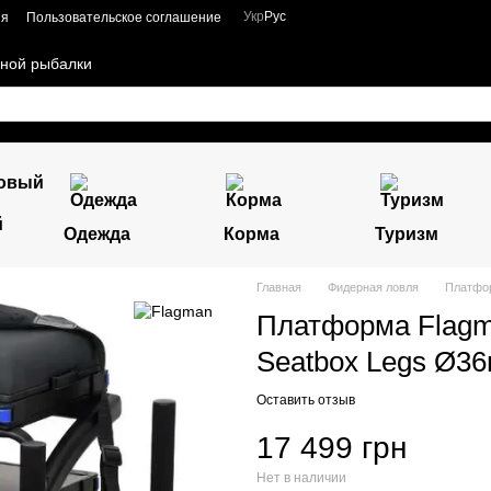
Укр
Рус
ия
Пользовательское соглашение
чной рыбалки
й
Одежда
Корма
Туризм
Главная
Фидерная ловля
Платфор
Платформа Flagm
Seatbox Legs Ø3
Оставить отзыв
17 499 грн
Нет в наличии