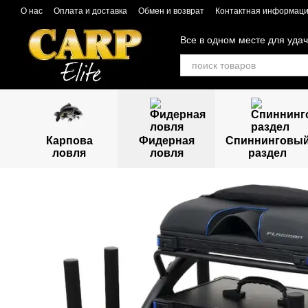
Перейти к основному контенту
О нас
Оплата и доставка
Обмен и возврат
Контактная информац
Все в одном месте для уда
Карпова
Фидерная
Спиннинговы
ловля
ловля
раздел