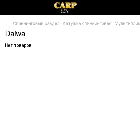
Спиннинговый раздел
Катушка спиннинговая
Мультиплик
Daiwa
Нет товаров