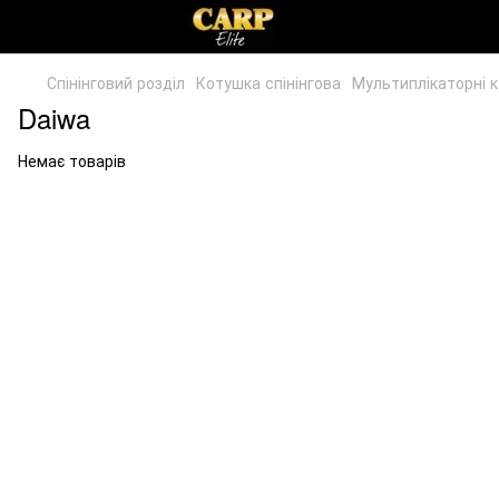
Спінінговий розділ
Котушка спінінгова
Мультиплікаторні 
Daiwa
Немає товарів