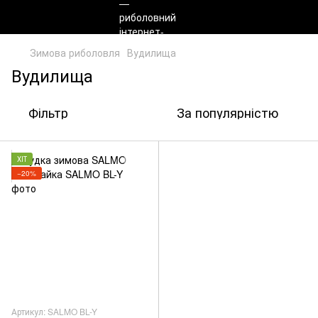
Зимова риболовля
Вудилища
Вудилища
Фільтр
За популярністю
ХІТ
−20%
Артикул: SALMO BL-Y