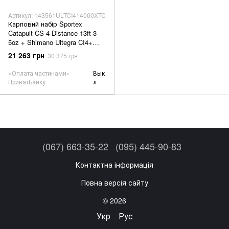
Артикул: 143561ULTCI414000XTC
Карповий набір Sportex
Catapult CS-4 Distance 13ft 3-
5oz + Shimano Ultegra CI4+
14000 XTC
21 263 грн
30 375 грн
«Оплата частинами»
Вык
ПриватБанку
л
(067) 663-35-22
(095) 445-90-83
Контактна інформація
Повна версія сайту
© 2026
Укр
Рус