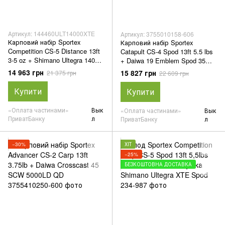
Артикул: 144460ULT14000XTE
Артикул: 3755010158-606
Карповий набір Sportex
Карповий набір Sportex
Competition CS-5 Distance 13ft
Catapult CS-4 Spod 13ft 5.5 lbs
3-5 oz + Shimano Ultegra 14000
+ Daiwa 19 Emblem Spod 35
XTE
SCW QD
14 963 грн
15 827 грн
21 375 грн
22 609 грн
Купити
Купити
«Оплата частинами»
Вык
«Оплата частинами»
Вык
ПриватБанку
л
ПриватБанку
л
−30%
ХІТ
−25%
БЕЗКОШТОВНА ДОСТАВКА