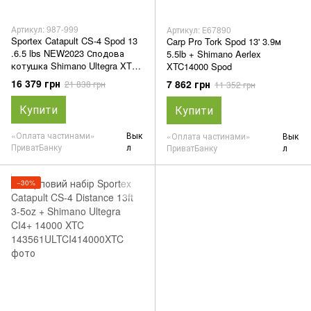
Артикул: 987-999
Артикул: Е67890
Sportex Catapult CS-4 Spod 13
Carp Pro Tork Spod 13' 3.9м
.6.5 lbs NEW2023 Сподова
5.5lb + Shimano Aerlex
котушка Shimano Ultegra XTE
XTC14000 Spod
Spod
16 379 грн
7 862 грн
21 838 грн
11 352 грн
Купити
Купити
«Оплата частинами»
Вык
«Оплата частинами»
Вык
ПриватБанку
л
ПриватБанку
л
−30%