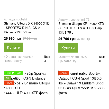
Артикул: spot-shim
Артикул: spot-shim3.75
Shimano Ultegra XR 14000 XTD
Shimano Ultegra XR 14000 XTD
- SPORTEX D.N.A. CS-2
- SPORTEX D.N.A. CS-2 Carp
Distance13ft 3-5 oz
13ft 3.75lb
26 990 грн
26 790 грн
37 231 грн
37 000 грн
Купити
Купити
«Оплата частинами»
Вык
«Оплата частинами»
Вык
ПриватБанку
л
ПриватБанку
л
РОЗПРОДАЖ
−30%
ХІТ
−30%