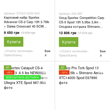
Артикул: 3755410250-600
Артикул: 234-987
Карповий набір Sportex
Спод Sportex Competition Carp
Advancer CS-2 Carp 13ft 3.75lb
CS-5 Spod 13ft 5,5lbs 3,9m -
+ Daiwa Crosscast 45 SCW
Сподова котушка Shimano
5000LD QD
Ultegra XTE Spod
9 450 грн
12 806 грн
13 500 грн
17 074 грн
Купити
Купити
«Оплата частинами»
Вык
«Оплата частинами»
Вык
ПриватБанку
л
ПриватБанку
л
ХІТ
ХІТ
−25%
−31%
БЕЗКОШТОВНА ДОСТАВКА