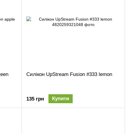
reen
Силікон UpStream Fusion #333 lemon
Купити
135 грн