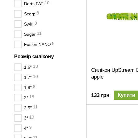
10
Darts FAT
8
Scorp
8
Swirl
11
Sugar
8
Fusion NANO
Розмір силікону
18
1.6″
Силікон UpStream D
10
apple
1.7″
8
1.8″
Купити
133 грн
18
2″
11
2.5″
19
3″
9
4″
11