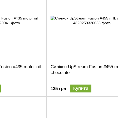
usion #435 motor oil
Силікон UpStream Fusion #455 m
chocolate
Купити
135 грн