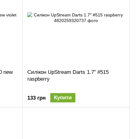
0 new
Силікон UpStream Darts 1.7″ #515
raspberry
Купити
133 грн