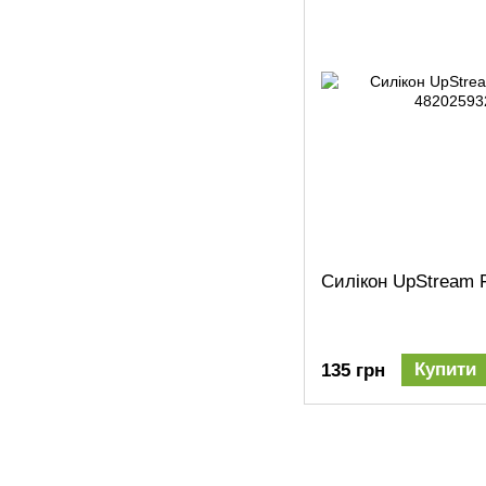
Силікон UpStream F
Купити
135 грн