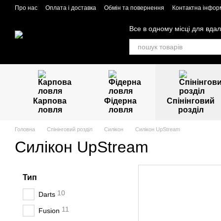
Перейти до основного контенту
Про нас
Оплата і доставка
Обмін та повернення
Контактна інфор
Все в одному місці для вдал
Карпова
Фідерна
Спінінговий
ловля
ловля
розділ
Головна
Спінінговий розділ
Силікон
Силікон UpStream
Силікон UpStream
Тип
10
Darts
11
Fusion