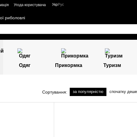
Укр
Рус
мація
Угода користувача
ої риболовлі
Одяг
Прикормка
Туризм
за популярністю
спочатку деш
Сортування: