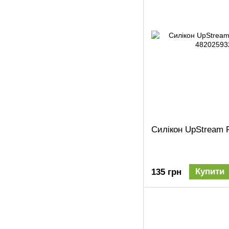
Силікон UpStream F
Купити
135 грн