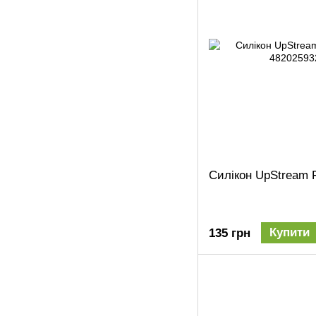
Силікон UpStream 
Купити
135 грн