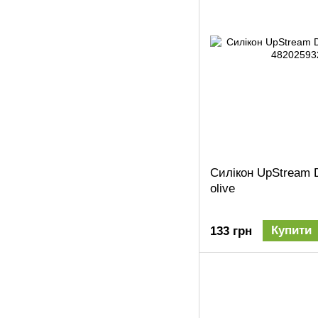
Силікон UpStream D
olive
Купити
133 грн