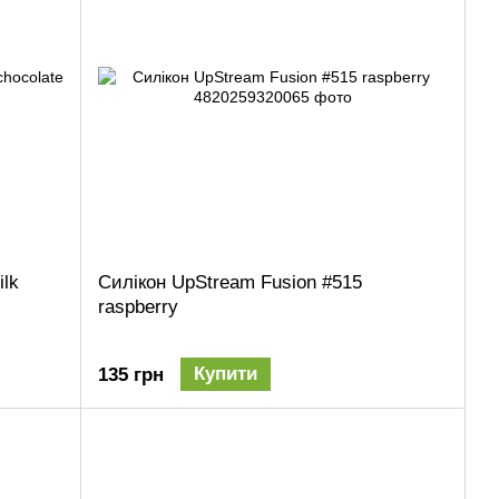
ilk
Силікон UpStream Fusion #515
raspberry
Купити
135 грн