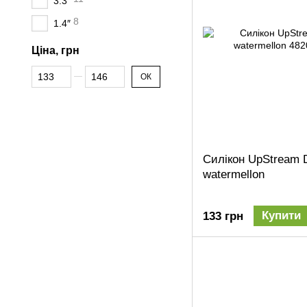
3.3″
8
1.4″
Ціна, грн
Від Ціна, грн
До Ціна, грн
ОК
Силікон UpStream D
watermellon
Купити
133 грн