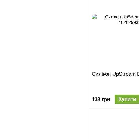
Силікон UpStream D
Купити
133 грн