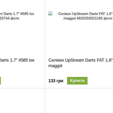
arts 1.7″ #585 lox
Силікон UpStream Darts FAT 1.6″
maggot
Купити
133 грн