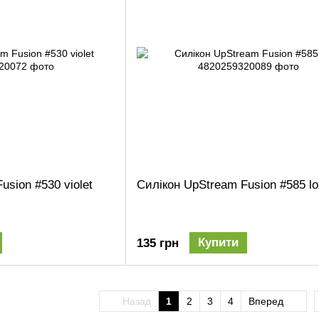
usion #530 violet
Силікон UpStream Fusion #585 lo
Купити
135 грн
Назад
1
2
3
4
Вперед