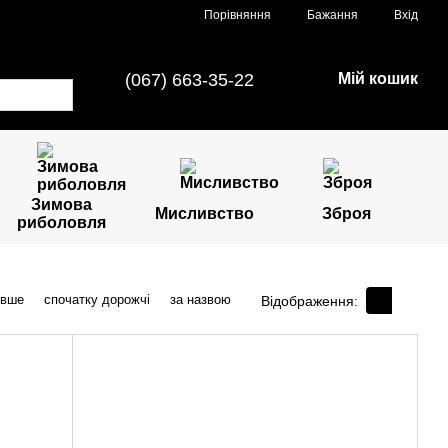
Порівняння
Бажання
Вхід
(067) 663-35-22
Мій кошик
Зимова
Мисливство
Зброя
риболовля
евше
спочатку дорожчі
за назвою
Відображення: