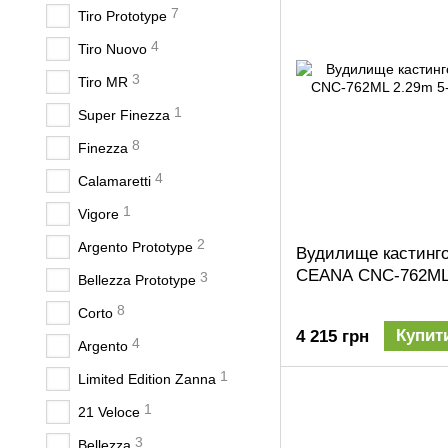
7
Tiro Prototype
4
Tiro Nuovo
3
Tiro MR
1
Super Finezza
8
Finezza
4
Calamaretti
1
Vigore
2
Argento Prototype
Вудилище кастингов
CEANA CNC-762ML 
3
Bellezza Prototype
8
Corto
Купит
4 215 грн
4
Argento
1
Limited Edition Zanna
1
21 Veloce
3
Bellezza