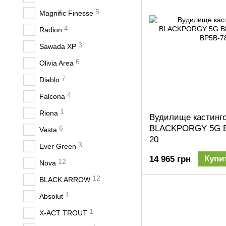
5
Magnific Finesse
4
Radion
3
Sawada XP
6
Olivia Area
7
Diablo
4
Falcona
1
Riona
Вудилище кастингов
BLACKPORGY 5G B
6
Vesta
20
3
Ever Green
Купи
14 965 грн
12
Nova
12
BLACK ARROW
1
Absolut
1
X-ACT TROUT