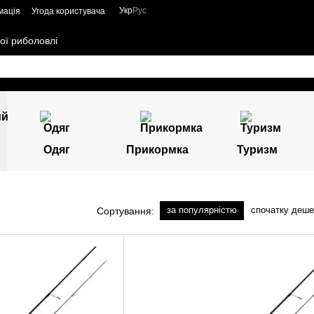
Укр
Рус
мація
Угода користувача
ої риболовлі
Одяг
Прикормка
Туризм
за популярністю
спочатку деш
Сортування: