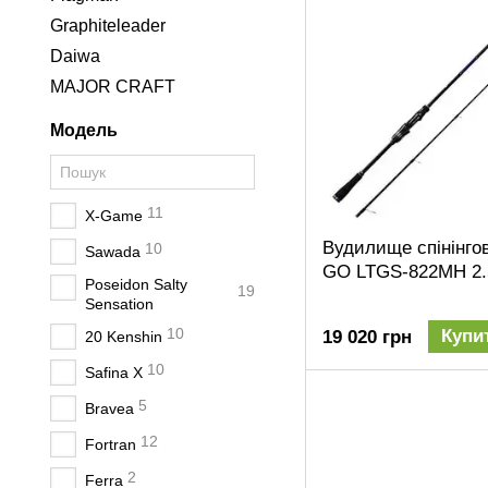
Graphiteleader
Daiwa
MAJOR CRAFT
Модель
11
X-Game
Вудилище спінінгов
10
Sawada
GO LTGS-822MH 2.
Poseidon Salty
19
Sensation
10
Купи
19 020 грн
20 Kenshin
10
Safina X
5
Bravea
12
Fortran
2
Ferra