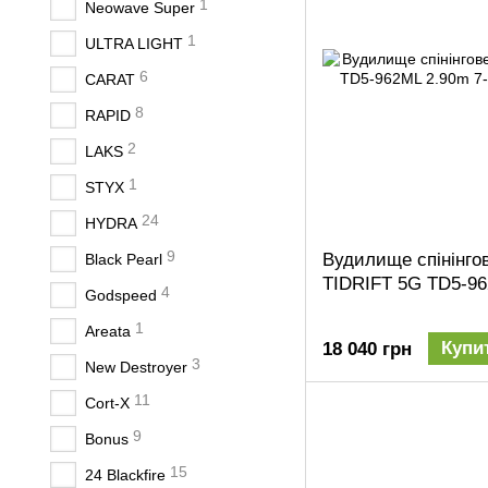
1
Neowave Super
1
ULTRA LIGHT
6
CARAT
8
RAPID
2
LAKS
1
STYX
24
HYDRA
9
Вудилище спінінгов
Black Pearl
TIDRIFT 5G TD5-96
4
Godspeed
1
Areata
Купи
18 040 грн
3
New Destroyer
11
Cort-X
9
Bonus
15
24 Blackfire