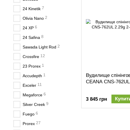
7
24 Kinetik
2
Olivia Nano
6
24 XP
8
24 Safina
2
Sawada Light Rod
12
Crossfire
1
23 Prorex
Вудилище спінінгов
1
Accudepth
CEANA CNS-762UL 
11
Exceler
6
Megaforce
Купит
3 845 грн
9
Silver Creek
6
Fuego
27
Prorex