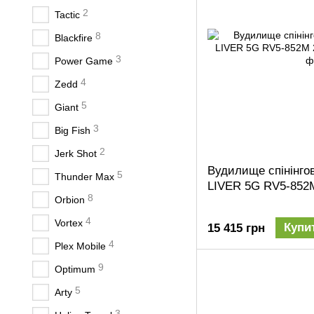
2
Tactic
8
Blackfire
3
Power Game
4
Zedd
5
Giant
3
Big Fish
2
Jerk Shot
Вудилище спінінго
5
Thunder Max
LIVER 5G RV5-852M
8
Orbion
4
Vortex
Купи
15 415 грн
4
Plex Mobile
9
Optimum
5
Arty
3