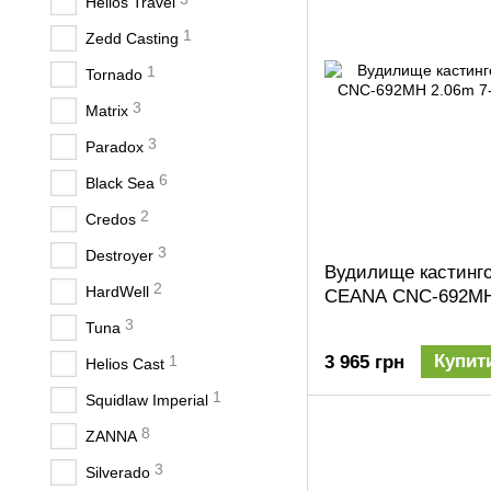
Helios Travel
1
Zedd Сasting
1
Tornado
3
Matrix
3
Paradox
6
Black Sea
2
Credos
3
Destroyer
Вудилище кастингов
2
HardWell
CEANA CNC-692MH 
3
Tuna
Купит
1
3 965 грн
Helios Cast
1
Squidlaw Imperial
8
ZANNA
3
Silverado