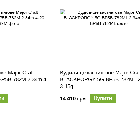
е Major Craft
Вудилище кастингове Major Craf
P5B-782M 2.34m 4-
BLACKPORGY 5G BP5B-782ML 2
3-15g
ти
Купити
14 410 грн