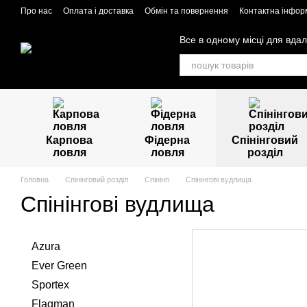
Перейти до основного контенту
Про нас
Оплата і доставка
Обмін та повернення
Контактна інфор
Все в одному місці для вдал
Карпова
Фідерна
Спінінговий
ловля
ловля
розділ
Головна
Спінінговий розділ
Спінінгі
Спінінгові вудлища
Спінінгові вудлища
Azura
Ever Green
Sportex
Flagman