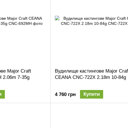
е Major Craft
Вудилище кастингове Major Craf
2.06m 7-35g
CEANA CNC-722X 2.18m 10-84g
и
Купити
4 760 грн