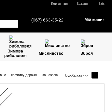
Порівняння
Бажання
Вхід
(067) 663-35-22
Мій кошик
Зимова
Мисливство
Зброя
риболовля
евше
спочатку дорожчі
за назвою
Відображення: