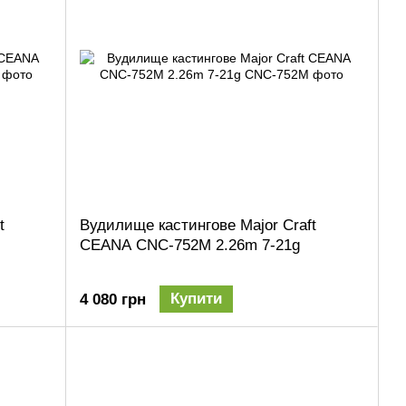
t
Вудилище кастингове Major Craft
CEANA CNC-752M 2.26m 7-21g
Купити
4 080 грн