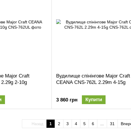
е Major Craft
Вудилище спінінгове Major Craft
2.29g 2-10g
CEANA CNS-762L 2.29m 4-15g
и
Купити
3 860 грн
Назад
1
2
3
4
5
6
...
31
Впер