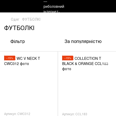
Одяг
ФУТБОЛКІ
ФУТБОЛКІ
Фільтр
За популярністю
−15%
−15%
Артикул: CWC012
Артикул: CCL183