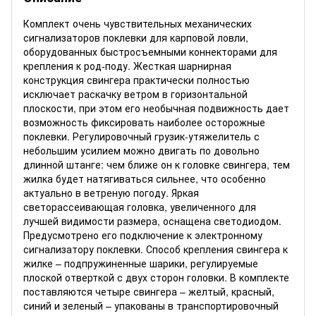
Комплект очень чувствительных механических
сигнализаторов поклевки для карповой ловли,
оборудованных быстросъемными коннекторами для
крепления к род-поду. Жесткая шарнирная
конструкция свингера практически полностью
исключает раскачку ветром в горизонтальной
плоскости, при этом его необычная подвижность дает
возможность фиксировать наиболее осторожные
поклевки. Регулировочный грузик-утяжелитель с
небольшим усилием можно двигать по довольно
длинной штанге: чем ближе он к головке свингера, тем
жилка будет натягиваться сильнее, что особенно
актуально в ветреную погоду. Яркая
светорассеивающая головка, увеличенного для
лучшей видимости размера, оснащена светодиодом.
Предусмотрено его подключение к электронному
сигнализатору поклевки. Способ крепления свингера к
жилке – подпружиненные шарики, регулируемые
плоской отверткой с двух сторон головки. В комплекте
поставляются четыре свингера – желтый, красный,
синий и зеленый – упакованы в транспортировочный