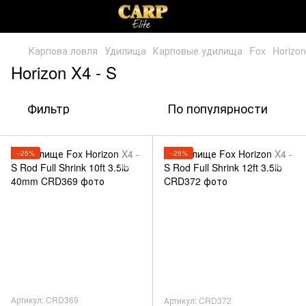
Карпова ловля
Удилища
Карповые удилища
Fox
Horizon
Horizon X4 - S
Фильтр
По популярности
−25%
−25%
Артикул: CRD369
Артикул: CRD372