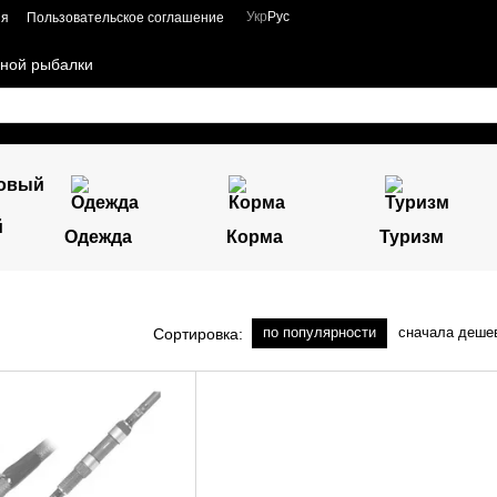
Укр
Рус
ия
Пользовательское соглашение
чной рыбалки
й
Одежда
Корма
Туризм
по популярности
сначала деше
Сортировка: