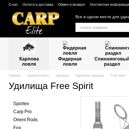
Перейти к основному контенту
О нас
Оплата и доставка
Обмен и возврат
Контактная информац
Все в одном месте для уда
Карпова
Фидерная
Спиннинговы
ловля
ловля
раздел
Главная
Карпова ловля
Удилища
Карповые удилища
Free Spirit
Удилища Free Spirit
Sportex
Carp Pro
Orient Rods
Fox