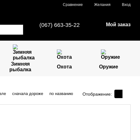
Сравнение
Желания
Вход
(067) 663-35-22
Мой заказ
Зимняя
Охота
Оружие
рыбалка
вле
сначала дороже
по названию
Отображение: