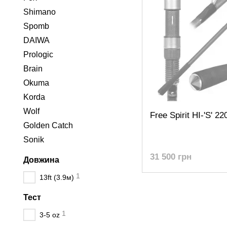
Shimano
Spomb
DAIWA
Prologic
Brain
Okuma
Korda
Wolf
Free Spirit HI-'S' 2
Golden Catch
Sonik
31 500 грн
Довжина
1
13ft (3.9м)
Тест
1
3-5 oz