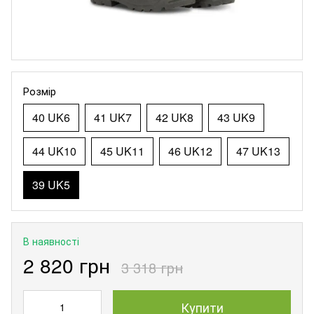
Розмір
40 UK6
41 UK7
42 UK8
43 UK9
44 UK10
45 UK11
46 UK12
47 UK13
39 UK5
В наявності
2 820 грн
3 318 грн
Купити