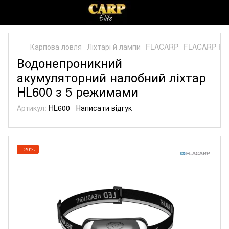
Карпова ловля
Ліхтарі й лампи
FLACARP
FLACARP FL
Водонепроникний
акумуляторний налобний ліхтар
HL600 з 5 режимами
Артикул:
HL600
Написати відгук
−20%