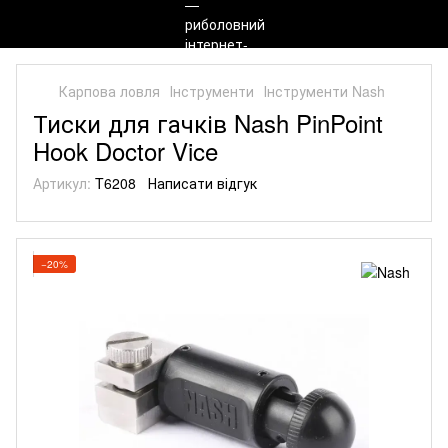
Карпова ловля
Інструменти
Інструменти Nash
Тиски для гачків Nash PinPoint
Hook Doctor Vice
Артикул:
T6208
Написати відгук
−20%