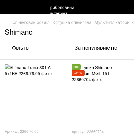
Спінінговий розділ
Котушка спінінгова
Мультиплікаторні 
Shimano
Фільтр
За популярністю
ХІТ
−20%
Артикул: 2266.76.05
Артикул: 22660704