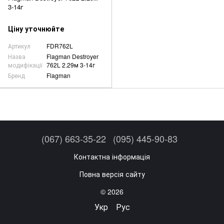
3-14г
Ціну уточнюйте
Артикул
FDR762L
Назва
Flagman Destroyer
модифікації
762L 2.29м 3-14г
Бренд
Flagman
(067) 663-35-22
(095) 445-90-83
Контактна інформація
Повна версія сайту
© 2026
Укр
Рус