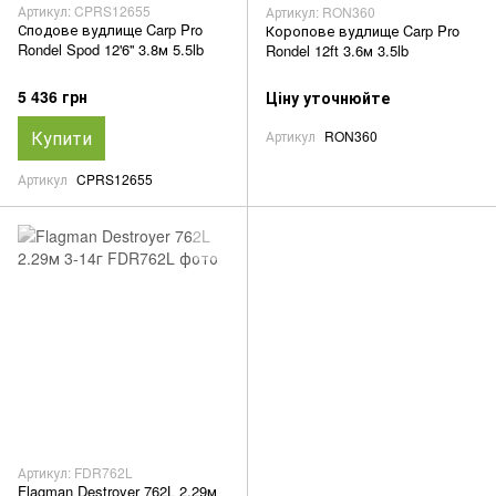
Артикул: CPRS12655
Артикул: RON360
Сподове вудлище Carp Pro
Коропове вудлище Carp Pro
Rondel Spod 12'6'' 3.8м 5.5lb
Rondel 12ft 3.6м 3.5lb
5 436 грн
Ціну уточнюйте
Купити
Артикул
RON360
Артикул
CPRS12655
Артикул: FDR762L
Flagman Destroyer 762L 2.29м