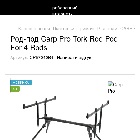
Карпова ловля
Підставки і тримачі
Род поди
CARP PR
Род-под Carp Pro Tork Rod Pod
For 4 Rods
Артикул:
CP57040B4
Написати відгук
НОВИНКА
ХІТ