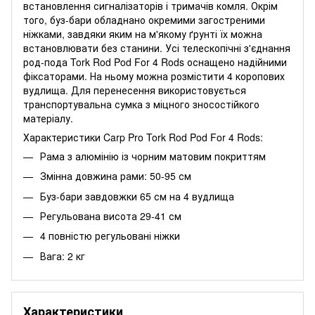
встановлення сигналізаторів і тримачів комля. Окрім
того, буз-бари обладнано окремими загостреними
ніжками, завдяки яким на м'якому ґрунті їх можна
встановлювати без станини. Усі телескопічні з'єднання
род-пода Tork Rod Pod For 4 Rods оснащено надійними
фіксаторами. На ньому можна розмістити 4 коропових
вудлища. Для перенесення використовується
транспортувальна сумка з міцного зносостійкого
матеріалу.
Характеристики Carp Pro Tork Rod Pod For 4 Rods:
Рама з алюмінію із чорним матовим покриттям
Змінна довжина рами: 50-95 см
Буз-бари завдовжки 65 см на 4 вудлища
Регульована висота 29-41 см
4 повністю регульовані ніжки
Вага: 2 кг
Характеристики