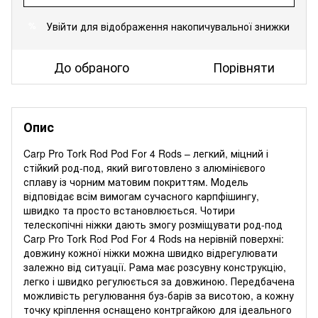
Увійти
для відображення накопичувальної знижки
%
До обраного
Порівняти
Опис
Carp Pro Tork Rod Pod For 4 Rods – легкий, міцний і
стійкий род-под, який виготовлено з алюмінієвого
сплаву із чорним матовим покриттям. Модель
відповідає всім вимогам сучасного карпфішингу,
швидко та просто встановлюється. Чотири
телескопічні ніжки дають змогу розміщувати род-под
Carp Pro Tork Rod Pod For 4 Rods на нерівній поверхні:
довжину кожної ніжки можна швидко відрегулювати
залежно від ситуації. Рама має розсувну конструкцію,
легко і швидко регулюється за довжиною. Передбачена
можливість регулювання буз-барів за висотою, а кожну
точку кріплення оснащено контргайкою для ідеального