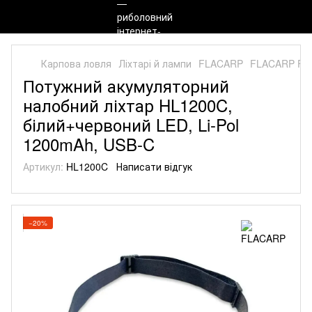
Карпова ловля
Ліхтарі й лампи
FLACARP
FLACARP FL
Потужний акумуляторний
налобний ліхтар HL1200C,
білий+червоний LED, Li-Pol
1200mAh, USB-C
Артикул:
HL1200C
Написати відгук
−20%