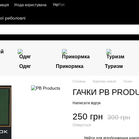
Укр
Рус
мація
Угода користувача
ої риболовлі
Одяг
Прикормка
Туризм
Головна
Карпова ловля
Гачки
ГАЧКИ PB PROD
Написати відгук
250 грн
300 грн
Очікується
Увійти
для відображення накоп
%