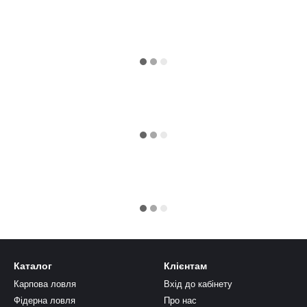
Каталог
Клієнтам
Карпова ловля
Вхід до кабінету
Фідерна ловля
Про нас