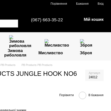
Порівняння
Бажання
Вхід
(067) 663-35-22
Мій кошик
Зимова
Мисливство
Зброя
риболовля
PB Products
PB Products PB Products
UCTS JUNGLE HOOK NO6
Артикул
24012
Порівняти
В бажання
ичувальної знижки