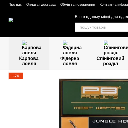
Перейти до основного контенту
Про нас
Оплата і доставка
Обмін та повернення
Контактна інфор
Все в одному місці для вдал
Карпова
Фідерна
Спінінговий
ловля
ловля
розділ
−17%