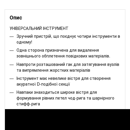
Опис
УНІВЕРСАЛЬНИЙ ІНСТРУМЕНТ
Зручний пристрій, що поєднує чотири інструменти в
одному!
Одна сторона призначена для видалення
зовнішнього обплетення повідкових матеріалів.
Навпроти розташований гак для затягування вузлів
та випрямлення жорстких матеріалів
Інструмент має невелике вістря для створення
акуратної D-подібної секції
Навпаки знаходиться широке вістря для
формування рівних петел чод-рига та шарнірного
стифф-рига