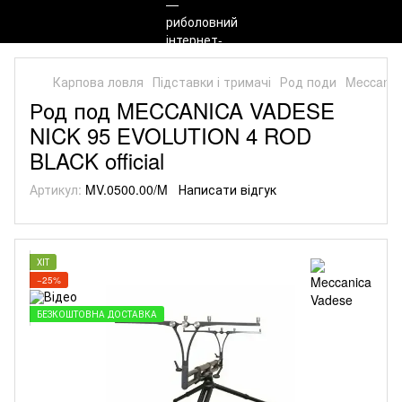
Карпова ловля
Підставки і тримачі
Род поди
Meccanic
Род под MECCANICA VADESE
NICK 95 EVOLUTION 4 ROD
BLACK official
Артикул:
MV.0500.00/M
Написати відгук
ХІТ
−25%
БЕЗКОШТОВНА ДОСТАВКА