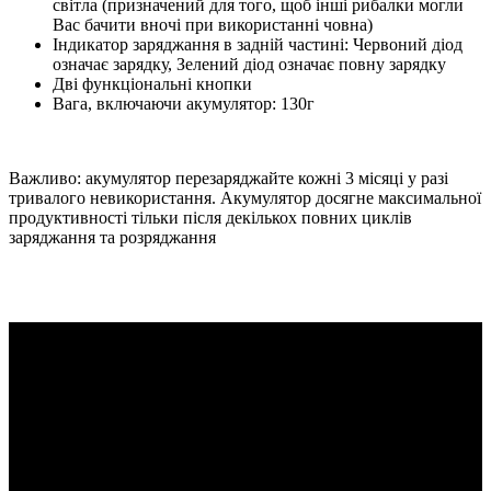
світла (призначений для того, щоб інші рибалки могли
Вас бачити вночі при використанні човна)
Індикатор заряджання в задній частині: Червоний діод
означає зарядку, Зелений діод означає повну зарядку
Дві функціональні кнопки
Вага, включаючи акумулятор: 130г
Важливо: акумулятор перезаряджайте кожні 3 місяці у разі
тривалого невикористання. Акумулятор досягне максимальної
продуктивності тільки після декількох повних циклів
заряджання та розряджання