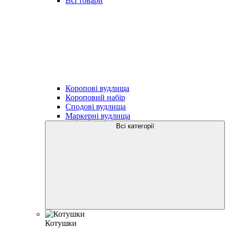
Всі товари
Коропові вудлища
Короповий набір
Сподові вудлища
Маркерні вудлища
Всі категорії
Котушки