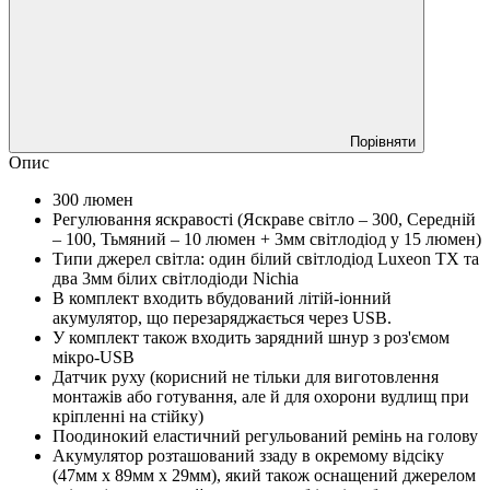
Порівняти
Опис
300 люмен
Регулювання яскравості (Яскраве світло – 300, Середній
– 100, Тьмяний – 10 люмен + 3мм світлодіод у 15 люмен)
Типи джерел світла: один білий світлодіод Luxeon TX та
два 3мм білих світлодіоди Nichia
В комплект входить вбудований літій-іонний
акумулятор, що перезаряджається через USB.
У комплект також входить зарядний шнур з роз'ємом
мікро-USB
Датчик руху (корисний не тільки для виготовлення
монтажів або готування, але й для охорони вудлищ при
кріпленні на стійку)
Поодинокий еластичний регульований ремінь на голову
Акумулятор розташований ззаду в окремому відсіку
(47мм х 89мм х 29мм), який також оснащений джерелом