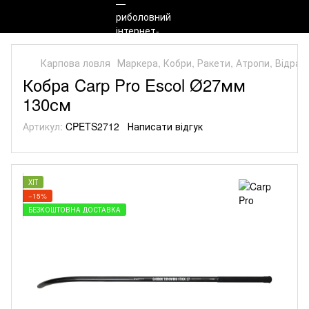
Карпова ловля
Маркера, Кобри, Ракети, Атропи, Відра, 
Кобра Carp Pro Escol Ø27мм
130см
Артикул:
CPETS2712
Написати відгук
ХІТ
−15%
БЕЗКОШТОВНА ДОСТАВКА