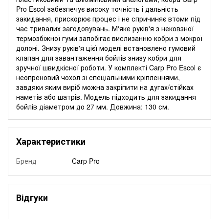
Pro Escol забезпечує високу точність і дальність
закидання, прискорює процес і не спричиняє втоми під
час тривалих загодовувань. М'яке руків'я з нековзної
термозбіжної гуми запобігає вислизанню кобри з мокрої
долоні. Знизу руків'я цієї моделі встановлено гумовий
клапан для завантаження бойлів знизу кобри для
зручної швидкісної роботи. У комплекті Carp Pro Escol є
неопреновий чохол зі спеціальними кріпленнями,
завдяки яким виріб можна закріпити на дугах/стійках
наметів або шатрів. Модель підходить для закидання
бойлів діаметром до 27 мм. Довжина: 130 см.
Характеристики
Бренд
Carp Pro
Відгуки