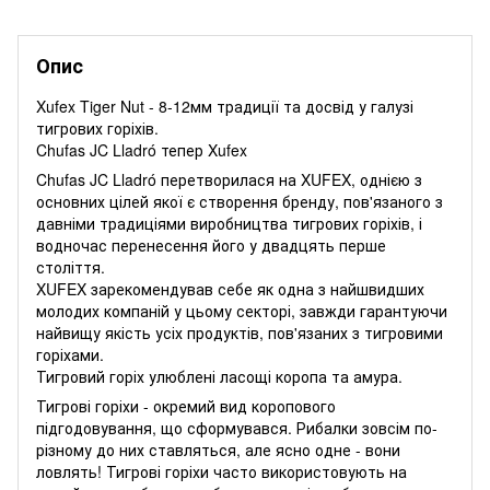
Опис
Xufex Tiger Nut - 8-12мм традиції та досвід у галузі
тигрових горіхів.
Chufas JC Lladró тепер Xufex
Chufas JC Lladró перетворилася на XUFEX, однією з
основних цілей якої є створення бренду, пов'язаного з
давніми традиціями виробництва тигрових горіхів, і
водночас перенесення його у двадцять перше
століття.
XUFEX зарекомендував себе як одна з найшвидших
молодих компаній у цьому секторі, завжди гарантуючи
найвищу якість усіх продуктів, пов'язаних з тигровими
горіхами.
Тигровий горіх улюблені ласощі коропа та амура.
Тигрові горіхи - окремий вид коропового
підгодовування, що сформувався. Рибалки зовсім по-
різному до них ставляться, але ясно одне - вони
ловлять! Тигрові горіхи часто використовують на