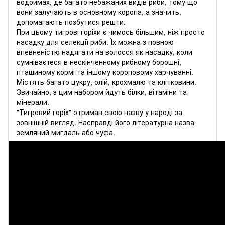
водоймах, де багато небажаних видів риби, тому що
вони залучають в основному коропа, а значить,
допомагають позбутися решти.
При цьому тигрові горіхи є чимось більшим, ніж просто
насадку для селекції риби. Їх можна з повною
впевненістю надягати на волосся як насадку, коли
сумніваєтеся в нескінченному рибному борошні,
пташиному кормі та іншому короповому харчуванні.
Містять багато цукру, олій, крохмалю та клітковини.
Звичайно, з цим набором йдуть білки, вітаміни та
мінерали.
"Тигровий горіх" отримав свою назву у народі за
зовнішній вигляд. Насправді його літературна назва
земляний мигдаль або чуфа.