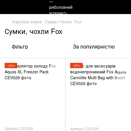
Карпова ловля
Сумки і Чохли
Fox
Сумки, чохли Fox
Фільтр
За популярністю
−20%
−20%
Артикул: CEV028
Артикул: CEV029