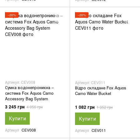
−20%
−20%
Артикул: CEV008
Артикул: CEV011
Сумка водонепроникна –
Відро складане Fox Aquos
система Fox Aquos Camo
Camo Water Bucket
Accessory Bag System
3 245 грн
1 082 грн
4 056 грн
1 352 грн
Купити
Купити
Артикул
CEV008
Артикул
CEV011