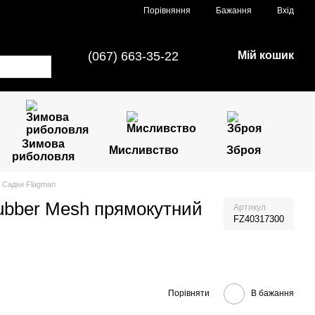
Порівняння
Бажання
Вхід
(067) 663-35-22
Мій кошик
Зимова
Мисливство
Зброя
риболовля
Садки Flagman
ubber Mesh прямокутний
Артикул
FZ40317300
Порівняти
В бажання