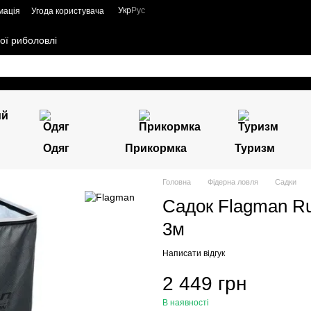
Укр
Рус
мація
Угода користувача
ої риболовлі
Одяг
Прикормка
Туризм
Головна
Фідерна ловля
Садки
Садок Flagman R
3м
Написати відгук
2 449 грн
В наявності