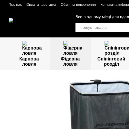
Перейти до основного контенту
Про нас
Оплата і доставка
Обмін та повернення
Контактна інфор
Все в одному місці для вдал
Карпова
Фідерна
Спінінговий
ловля
ловля
розділ