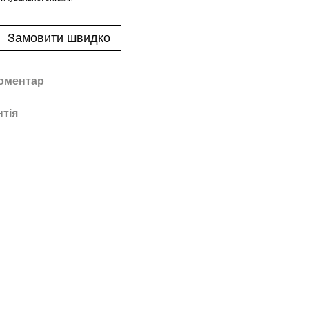
Замовити швидко
коментар
нтія