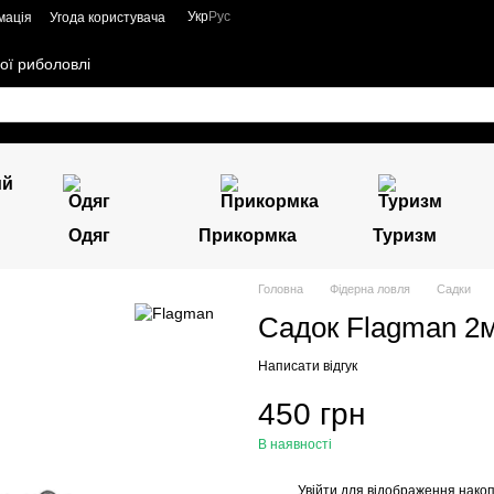
Укр
Рус
мація
Угода користувача
ої риболовлі
Одяг
Прикормка
Туризм
Головна
Фідерна ловля
Садки
Садок Flagman 2
Написати відгук
450 грн
В наявності
Увійти
для відображення накоп
%