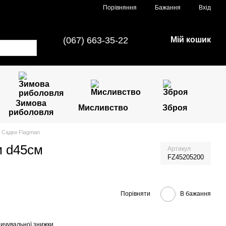
Порівняння
Бажання
Вхід
(067) 663-35-22
Мій кошик
Зимова
Мисливство
Зброя
риболовля
Садки Flagman
м d45см
Артикул
FZ45205200
Порівняти
В бажання
ичувальної знижки