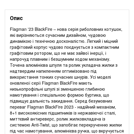
Опис
Flagman '23 BlackFire – нова серія риболовних котушок,
які вирізняються сучасним дизайном, чудовою
динамікою і технічною досконалістю. Легкий і міцний
графітовий корпус чудово поєднується з компактним
графітовим ротором, що не має зайвої інерції, і
напрочуд плавним і безшумним ходом механізму.
Точена алюмінієва шпуля та ролик укладача жилки з
надтвердим напиленням оптимізовано під
використання тонких сучасних шнурів. Усі моделі
оновленої серії Flagman BlackFire мають
низькопрофільні шпулі зі зменшеною глибиною
намотування і спеціальною формою буртика, що
підвищує дальність закидання. Серед безумовних
переваг Flagman BlackFire 2023 - надійний механізм,
8+1 високоякісних підшипників із нержавіючої сталі,
миттєвий антиреверс, ролик жилковкладача із
системою Anti-Twist, що запобігає перекрученню жилки
під час намотування, алюмінієва ручка, що вкручується