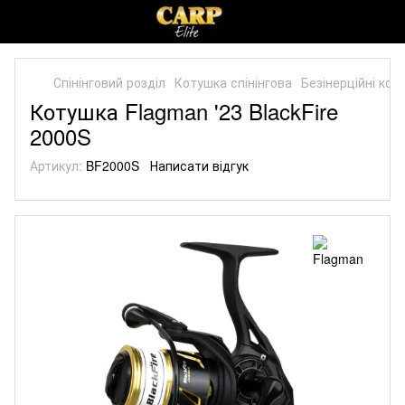
Спінінговий розділ
Котушка спінінгова
Безінерційні кот
Котушка Flagman '23 BlackFire
2000S
Артикул:
BF2000S
Написати відгук