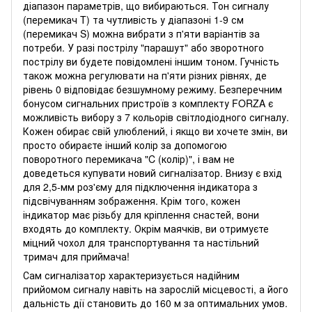
діапазон параметрів, що вибираються. Тон сигналу
(перемикач T) та чутливість у діапазоні 1-9 см
(перемикач S) можна вибрати з п'яти варіантів за
потреби. У разі пострілу "парашут" або зворотного
пострілу ви будете повідомлені іншим тоном. Гучність
також можна регулювати на п'яти різних рівнях, де
рівень 0 відповідає безшумному режиму. Безперечним
бонусом сигнальних пристроїв з комплекту FORZA є
можливість вибору з 7 кольорів світлодіодного сигналу.
Кожен обирає свій улюблений, і якщо ви хочете змін, ви
просто обираєте інший колір за допомогою
поворотного перемикача "C (колір)", і вам не
доведеться купувати новий сигналізатор. Внизу є вхід
для 2,5-мм роз'єму для підключення індикатора з
підсвічуванням зображення. Крім того, кожен
індикатор має різьбу для кріплення снастей, вони
входять до комплекту. Окрім маячків, ви отримуєте
міцний чохол для транспортування та настільний
тримач для приймача!
Сам сигналізатор характеризується надійним
прийомом сигналу навіть на зарослій місцевості, а його
дальність дії становить до 160 м за оптимальних умов.