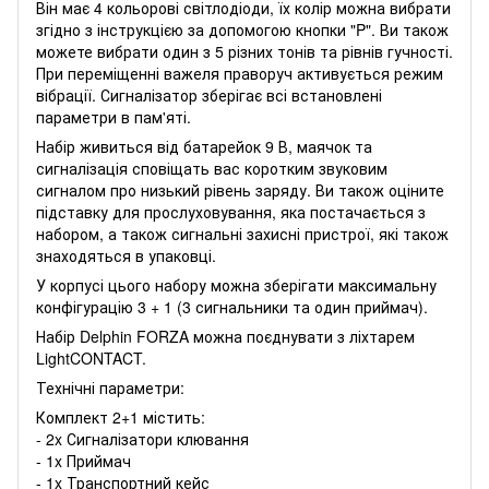
Він має 4 кольорові світлодіоди, їх колір можна вибрати
згідно з інструкцією за допомогою кнопки "P". Ви також
можете вибрати один з 5 різних тонів та рівнів гучності.
При переміщенні важеля праворуч активується режим
вібрації. Сигналізатор зберігає всі встановлені
параметри в пам'яті.
Набір живиться від батарейок 9 В, маячок та
сигналізація сповіщать вас коротким звуковим
сигналом про низький рівень заряду. Ви також оціните
підставку для прослуховування, яка постачається з
набором, а також сигнальні захисні пристрої, які також
знаходяться в упаковці.
У корпусі цього набору можна зберігати максимальну
конфігурацію 3 + 1 (3 сигнальники та один приймач).
Набір Delphin FORZA можна поєднувати з ліхтарем
LightCONTACT.
Технічні параметри:
Комплект 2+1 містить:
- 2x Сигналізатори клювання
- 1x Приймач
- 1x Транспортний кейс