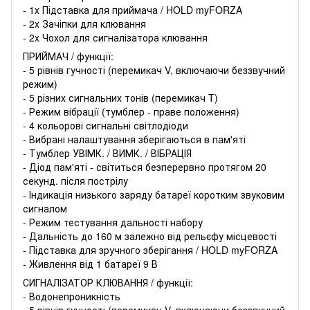
- 1x Підставка для приймача / HOLD myFORZA
- 2x Зачіпки для клювання
- 2x Чохол для сигналізатора клювання
ПРИЙМАЧ / функції:
- 5 рівнів гучності (перемикач V, включаючи беззвучний
режим)
- 5 різних сигнальних тонів (перемикач T)
- Режим вібрації (тумблер - праве положення)
- 4 кольорові сигнальні світлодіоди
- Вибрані налаштування зберігаються в пам'яті
- Тумблер УВІМК. / ВИМК. / ВІБРАЦІЯ
- Діод пам'яті - світиться безперервно протягом 20
секунд. після пострілу
- Індикація низького заряду батареї коротким звуковим
сигналом
- Режим тестування дальності набору
- Дальність до 160 м залежно від рельєфу місцевості
- Підставка для зручного зберігання / HOLD myFORZA
- Живлення від 1 батареї 9 В
СИГНАЛІЗАТОР КЛЮВАННЯ / функції:
- Водонепроникність
- 5 рівнів гучності (перемикач V, включаючи беззвучний