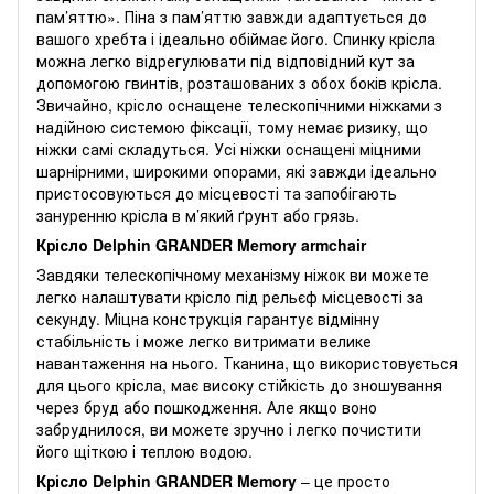
пам’яттю». Піна з пам’яттю завжди адаптується до
вашого хребта і ідеально обіймає його. Спинку крісла
можна легко відрегулювати під відповідний кут за
допомогою гвинтів, розташованих з обох боків крісла.
Звичайно, крісло оснащене телескопічними ніжками з
надійною системою фіксації, тому немає ризику, що
ніжки самі складуться. Усі ніжки оснащені міцними
шарнірними, широкими опорами, які завжди ідеально
пристосовуються до місцевості та запобігають
зануренню крісла в м’який ґрунт або грязь.
Крісло Delphin GRANDER Memory armchair
Завдяки телескопічному механізму ніжок ви можете
легко налаштувати крісло під рельєф місцевості за
секунду. Міцна конструкція гарантує відмінну
стабільність і може легко витримати велике
навантаження на нього. Тканина, що використовується
для цього крісла, має високу стійкість до зношування
через бруд або пошкодження. Але якщо воно
забруднилося, ви можете зручно і легко почистити
його щіткою і теплою водою.
Крісло Delphin GRANDER Memory
– це просто