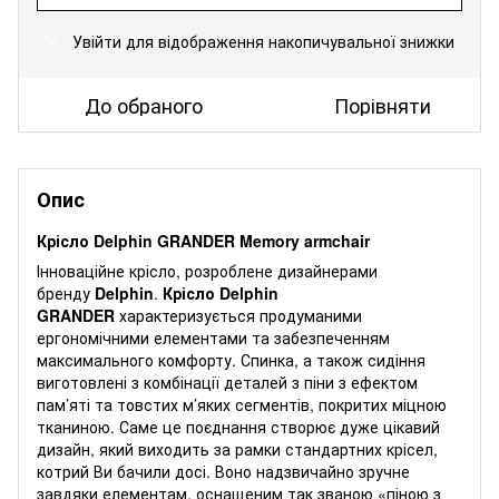
Увійти
для відображення накопичувальної знижки
%
До обраного
Порівняти
Опис
Крісло Delphin GRANDER Memory armchair
Інноваційне крісло, розроблене дизайнерами
бренду
Delphin
.
Крісло Delphin
GRANDER
характеризується продуманими
ергономічними елементами та забезпеченням
максимального комфорту. Спинка, а також сидіння
виготовлені з комбінації деталей з піни з ефектом
пам’яті та товстих м’яких сегментів, покритих міцною
тканиною. Саме це поєднання створює дуже цікавий
дизайн, який виходить за рамки стандартних крісел,
котрий Ви бачили досі. Воно надзвичайно зручне
завдяки елементам, оснащеним так званою «піною з