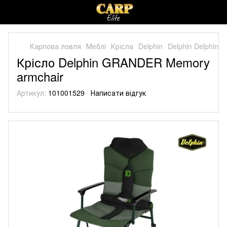
Карпова ловля
Меблі
Крісла
Delphin
Delphin Delphin
Крісло Delphin GRANDER Memory
armchair
Артикул:
101001529
Написати відгук