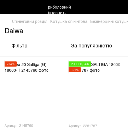
Спінінговий розділ
Котушка спінінгова
Безінерційні котуш
Daiwa
Фільтр
За популярністю
−24%
РОЗПРОДАЖ
−24%
Артикул: 2145760
Артикул: 2281787