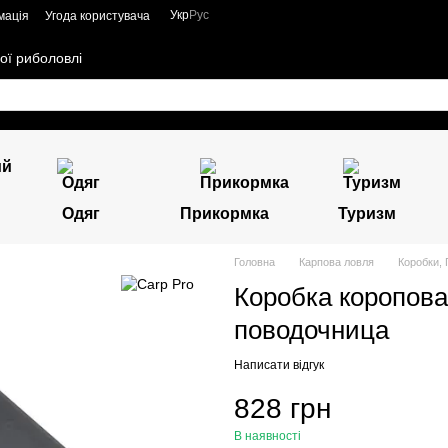
Укр
Рус
мація
Угода користувача
ої риболовлі
Одяг
Прикормка
Туризм
Головна
Карпова ловля
Коробки, 
Коробка коропова 
поводочница
Написати відгук
828 грн
В наявності