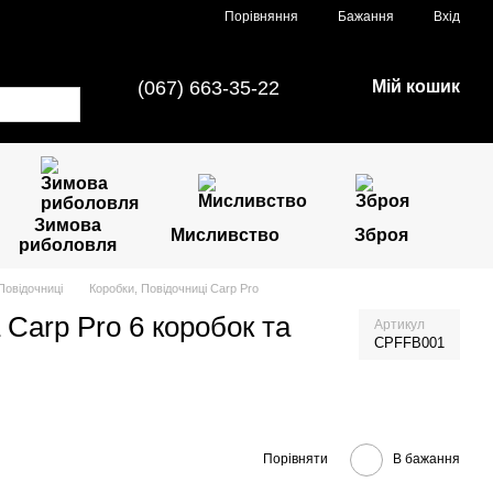
Порівняння
Бажання
Вхід
(067) 663-35-22
Мій кошик
Зимова
Мисливство
Зброя
риболовля
Повідочниці
Коробки, Повідочниці Carp Pro
Carp Pro 6 коробок та
Артикул
CPFFB001
Порівняти
В бажання