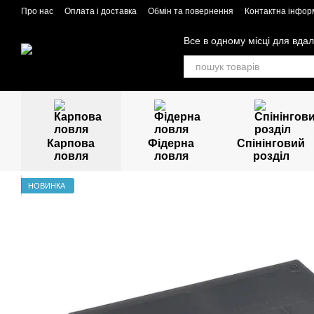
Перейти до основного контенту
Про нас
Оплата і доставка
Обмін та повернення
Контактна інфор
Все в одному місці для вдал
Карпова
Фідерна
Спінінговий
ловля
ловля
розділ
НОВИНКА