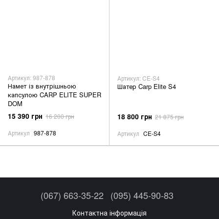
Артикул: 987-878
Артикул: CE-S4
Намет із внутрішньою
Шатер Carp Elite S4
капсулою CARP ELITE SUPER
DOM
15 390 грн
18 800 грн
16 200 грн
21 875 грн
Артикул
987-878
Артикул
CE-S4
(067) 663-35-22
(095) 445-90-83
Контактна інформація