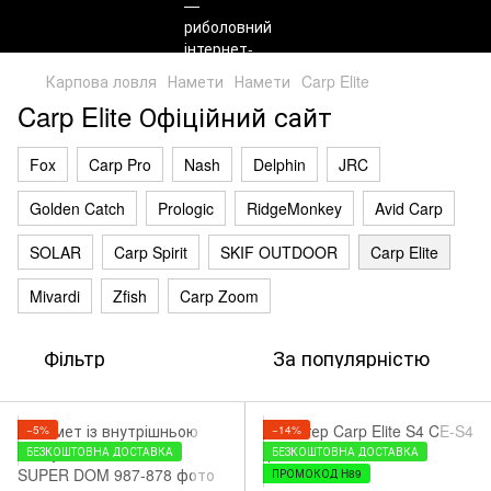
Карпова ловля
Намети
Намети
Carp Elite
Carp Elite Офіційний сайт
Fox
Carp Pro
Nash
Delphin
JRC
Golden Catch
Prologic
RidgeMonkey
Avid Carp
SOLAR
Carp Spirit
SKIF OUTDOOR
Carp Elite
Mivardi
Zfish
Carp Zoom
Фільтр
За популярністю
−5%
−14%
БЕЗКОШТОВНА ДОСТАВКА
БЕЗКОШТОВНА ДОСТАВКА
ПРОМОКОД H89